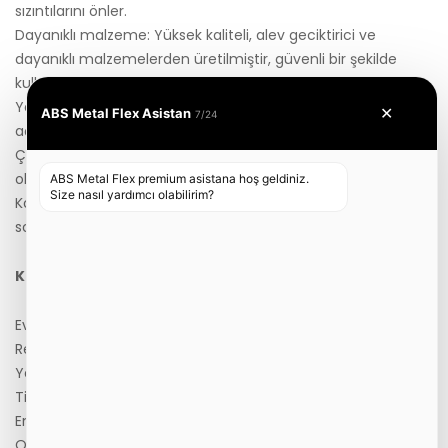
sızıntılarını önler.
Dayanıklı malzeme: Yüksek kaliteli, alev geciktirici ve
dayanıklı malzemelerden üretilmiştir, güvenli bir şekilde
kullanım sağlar.
Yangın güvenliği: Alev geciktirici özellikleri, yangın güvenliği
✕
ABS Metal Flex Asistan
7/24
açısından önemli bir özellik sunar.
Çeşitli uzunluklar: Farklı ocak ve fırın modellerine uygun
olarak çeşitli uzunluklarda mevcuttur.
ABS Metal Flex premium asistana hoş geldiniz.
Size nasıl yardımcı olabilirim?
Kolay montaj: Basit montaj özellikleri sayesinde hızlı ve
sorunsuz kurulum sağlar.
Kullanım Alanları:
Ev mutfakları
Restoranlar ve oteller
Yemekhane ve kantinler
Ticari mutfaklar
Endüstriyel mutfaklar
Ocak bağlantı flex hortumu, mutfak ocakları ve gazlı