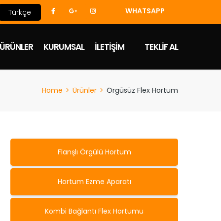
WHATSAPP
Türkçe
ÜRÜNLER
KURUMSAL
İLETIŞIM
TEKLIF AL
Home
>
Ürünler
>
Örgüsüz Flex Hortum
Flanşlı Örgülü Hortum
Hortum Ezme Aparatı
Kombi Bağlantı Flex Hortumu