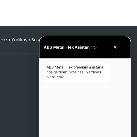
Hamza Yerlikaya Bulvarı 103/c Ümraniye/İstanbul
✕
ABS Metal Flex Asistan
7/24
ABS Metal Flex premium asistana
hoş geldiniz. Size nasıl yardımcı
olabilirim?