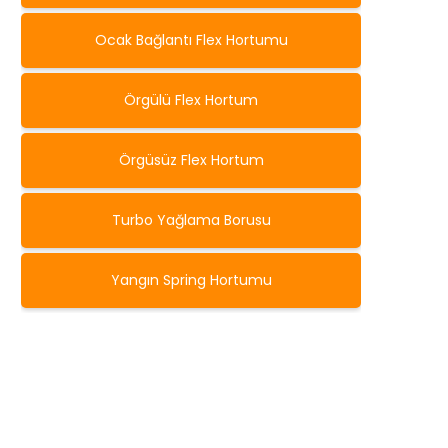
Ocak Bağlantı Flex Hortumu
Örgülü Flex Hortum
Örgüsüz Flex Hortum
Turbo Yağlama Borusu
Yangın Spring Hortumu