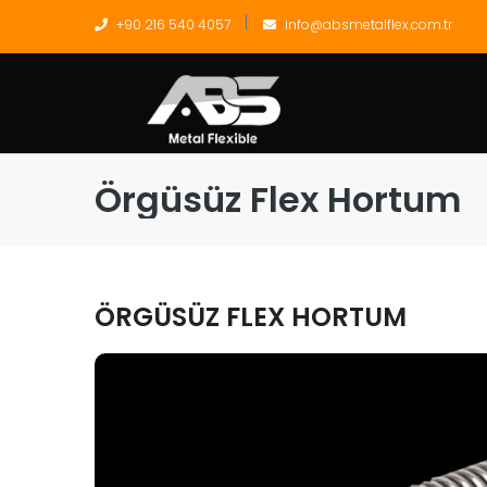
+90 216 540 4057
info@absmetalflex.com.tr
Örgüsüz Flex Hortum
ÖRGÜSÜZ FLEX HORTUM